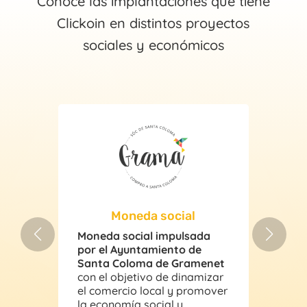
Conoce las implantaciones que tiene
Clickoin en distintos proyectos
sociales y económicos
Moneda social
Moneda social impulsada
a
Ek
por el Ayuntamiento de
de
Santa Coloma de Gramenet
ac
con el objetivo de dinamizar
N
el comercio local y promover
di
la economía social y