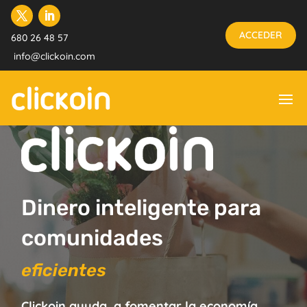
ACCEDER
680 26 48 57
info@clickoin.com
Dinero inteligente para
comunidades
comprometidas
solidarias
eficientes
sostenibles
Clickoin ayuda a fomentar la economía